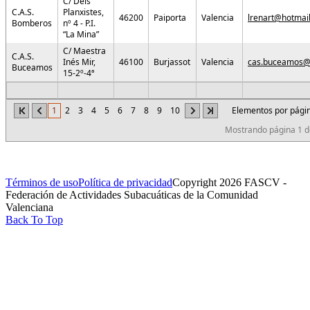
C/ Dels
C.A.S.
Planxistes,
46200
Paiporta
Valencia
lrenart@hotmai
Bomberos
nº 4 - P.I.
“La Mina”
C/ Maestra
C.A.S.
Inés Mir,
46100
Burjassot
Valencia
cas.buceamos@
Buceamos
15-2º-4ª
1
2
3
4
5
6
7
8
9
10
Elementos por pági
Mostrando página 1 de
Términos de uso
Política de privacidad
Copyright 2026 FASCV -
Federación de Actividades Subacuáticas de la Comunidad
Valenciana
Back To Top