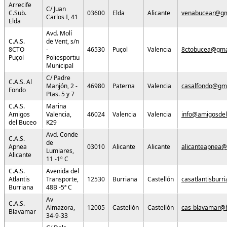
Arrecife
C/ Juan
C.Sub.
03600
Elda
Alicante
venabucear@gm
Carlos I, 41
Elda
Avd. Molí
C.A.S.
de Vent, s/n
8CTO
-
46530
Puçol
Valencia
8ctobucea@gma
Puçol
Poliesportiu
Municipal
C/ Padre
C.A.S. Al
Manjón, 2 -
46980
Paterna
Valencia
casalfondo@gm
Fondo
Ptas. 5 y 7
C.A.S.
Marina
Amigos
Valencia,
46024
Valencia
Valencia
info@amigosdel
del Buceo
K29
Avd. Conde
C.A.S.
de
Apnea
03010
Alicante
Alicante
alicanteapnea
Lumiares,
Alicante
11 -1º C
C.A.S.
Avenida del
Atlantis
Transporte,
12530
Burriana
Castellón
casatlantisbur
Burriana
48B -5ª C
Av
C.A.S.
Almazora,
12005
Castellón
Castellón
cas-blavamar@
Blavamar
34-9-33