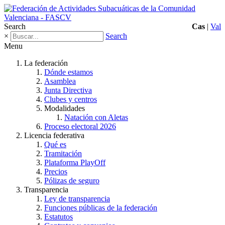
Search
Cas
|
Val
×
Search
Menu
La federación
Dónde estamos
Asamblea
Junta Directiva
Clubes y centros
Modalidades
Natación con Aletas
Proceso electoral 2026
Licencia federativa
Qué es
Tramitación
Plataforma PlayOff
Precios
Pólizas de seguro
Transparencia
Ley de transparencia
Funciones públicas de la federación
Estatutos