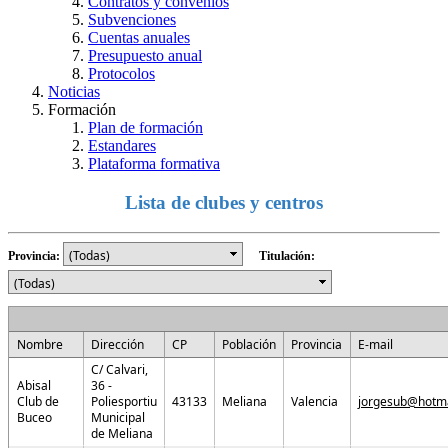
Contratos y convenios
Subvenciones
Cuentas anuales
Presupuesto anual
Protocolos
Noticias
Formación
Plan de formación
Estandares
Plataforma formativa
Lista de clubes y centros
Provincia:
Titulación:
Nombre
Dirección
CP
Población
Provincia
E-mail
C/ Calvari,
Abisal
36 -
Club de
Poliesportiu
43133
Meliana
Valencia
jorgesub@hotm
Buceo
Municipal
de Meliana