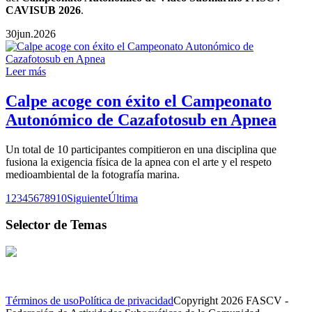
CAVISUB 2026
.
30
jun.
2026
Leer más
Calpe acoge con éxito el Campeonato
Autonómico de Cazafotosub en Apnea
Un total de 10 participantes compitieron en una disciplina que
fusiona la exigencia física de la apnea con el arte y el respeto
medioambiental de la fotografía marina.
1
2
3
4
5
6
7
8
9
10
Siguiente
Última
Selector de Temas
Términos de uso
Política de privacidad
Copyright 2026 FASCV -