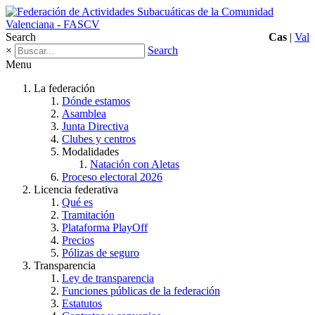
Search
Cas
|
Val
×
Search
Menu
La federación
Dónde estamos
Asamblea
Junta Directiva
Clubes y centros
Modalidades
Natación con Aletas
Proceso electoral 2026
Licencia federativa
Qué es
Tramitación
Plataforma PlayOff
Precios
Pólizas de seguro
Transparencia
Ley de transparencia
Funciones públicas de la federación
Estatutos