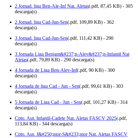
2 Jornad. liga Ben-Ale-Inf Nat. Aletas
(
.pdf,
87,45 KB
) - 305
descarga(s)
2 Jornad. liga Cad-Jun-Sen
(
.pdf,
109,89 KB
) - 362
descarga(s)
3 Jornad. liga Cad-Jun-Sen
(
.pdf,
111,42 KB
) - 290
descarga(s)
3 Jornada Liga Benjam&#237;n-Alev&#237;n-Infantil Nat
Aletas
(
.pdf,
79,89 KB
) - 290 descarga(s)
4 Jornada de Liga Ben-Alev-Inf
(
.pdf,
90 KB
) - 300
descarga(s)
4 Jornada de liga Cad - Jun - Sen
(
.pdf,
99,61 KB
) - 303
descarga(s)
5 Jornada de Liga Cad - Jun - Sen
(
.pdf,
101,27 KB
) - 314
descarga(s)
Cpto. Aut. Infantil-Cadete Nat. Aletas FASCV 2025
(
.pdf,
113,84 KB
) - 344 descarga(s)
Cpto. Aut. J&#250;nior-S&#233;nior Nat. Aletas FASCV