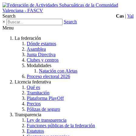
Search
Cas
|
Val
×
Search
Menu
La federación
Dónde estamos
Asamblea
Junta Directiva
Clubes y centros
Modalidades
Natación con Aletas
Proceso electoral 2026
Licencia federativa
Qué es
Tramitación
Plataforma PlayOff
Precios
Pólizas de seguro
Transparencia
Ley de transparencia
Funciones públicas de la federación
Estatutos