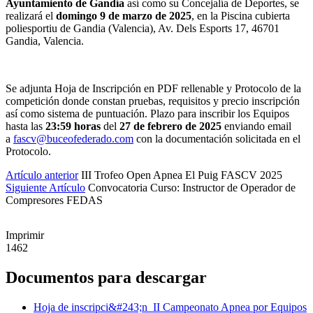
Ayuntamiento de Gandía
así como su Concejalía de Deportes, se
realizará el
domingo 9 de marzo de 2025
, en la Piscina cubierta
poliesportiu de Gandia (Valencia), Av. Dels Esports 17, 46701
Gandia, Valencia.
Se adjunta Hoja de Inscripción en PDF rellenable y Protocolo de la
competición donde constan pruebas, requisitos y precio inscripción
así como sistema de puntuación. Plazo para inscribir los Equipos
hasta las
23:59 horas
del
27 de febrero de 2025
enviando email
a
fascv@buceofederado.com
con la documentación solicitada en el
Protocolo.
Artículo anterior
III Trofeo Open Apnea El Puig FASCV 2025
Siguiente Artículo
Convocatoria Curso: Instructor de Operador de
Compresores FEDAS
Imprimir
1462
Documentos para descargar
Hoja de inscripci&#243;n_II Campeonato Apnea por Equipos