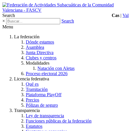
Search
Cas
|
Val
×
Search
Menu
La federación
Dónde estamos
Asamblea
Junta Directiva
Clubes y centros
Modalidades
Natación con Aletas
Proceso electoral 2026
Licencia federativa
Qué es
Tramitación
Plataforma PlayOff
Precios
Pólizas de seguro
Transparencia
Ley de transparencia
Funciones públicas de la federación
Estatutos