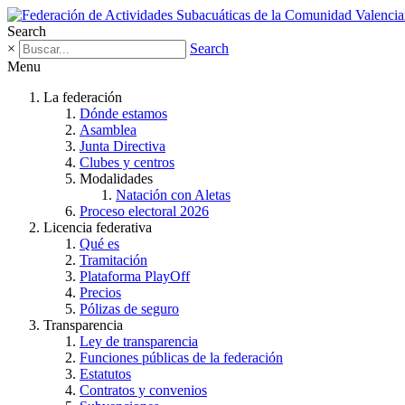
Search
×
Search
Menu
La federación
Dónde estamos
Asamblea
Junta Directiva
Clubes y centros
Modalidades
Natación con Aletas
Proceso electoral 2026
Licencia federativa
Qué es
Tramitación
Plataforma PlayOff
Precios
Pólizas de seguro
Transparencia
Ley de transparencia
Funciones públicas de la federación
Estatutos
Contratos y convenios