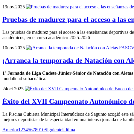
19
nov.
2025
Pruebas de madurez para el acceso a las e
Las pruebas de madurez para el acceso a las enseñanzas deportivas de 
académicos, en el curso académico 2025-2026
10
nov.
2025
¡Arranca la temporada de Natación con A
1ª Jornada de Liga Cadete-Júnior-Sénior de Natación con Alet
modalidad subacuática.
24
oct.
2025
Éxito del XVII Campeonato Autonómico d
La Piscina Cubierta Municipal Internúcleos de Sagunto acogió este
mejores deportistas de la especialidad en una intensa jornada de habili
Anterior
1
2
3
4
5
6
7
8
9
10
Siguiente
Última