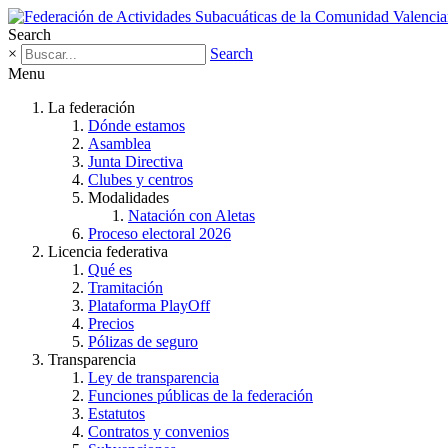
Search
×
Search
Menu
La federación
Dónde estamos
Asamblea
Junta Directiva
Clubes y centros
Modalidades
Natación con Aletas
Proceso electoral 2026
Licencia federativa
Qué es
Tramitación
Plataforma PlayOff
Precios
Pólizas de seguro
Transparencia
Ley de transparencia
Funciones públicas de la federación
Estatutos
Contratos y convenios